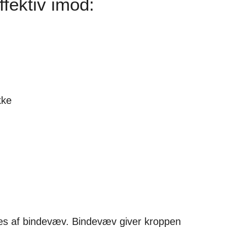
fektiv imod:
kke
es af bindevæv. Bindevæv giver kroppen