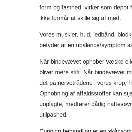
form og fasthed, virker som depot 
ikke formår at skille sig af med.
Vores muskler, hud, ledbånd, blodk
betyder at en ubalance/symptom s
Når bindevævet ophober væske eller 
bliver mere stift. Når bindevævet mis
det på nervetrådene i vores krop, h
Ophobning af affaldsstoffer kan stjæ
uoplagte, medfører dårlig nattesøvn
utilpashed.
Cupping behandling er en skånsom 