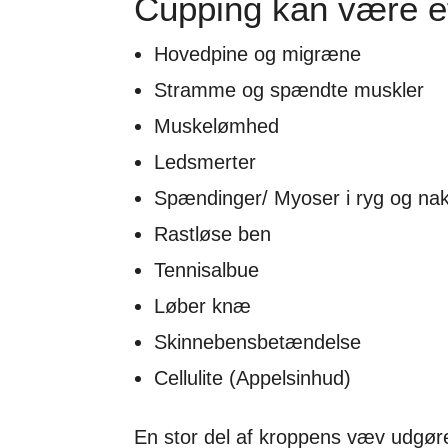
Cupping kan være ef
Hovedpine og migræne
Stramme og spændte muskler
Muskelømhed
Ledsmerter
Spændinger/ Myoser i ryg og na
Rastløse ben
Tennisalbue
Løber knæ
Skinnebensbetændelse
Cellulite (Appelsinhud)
En stor del af kroppens væv udgør