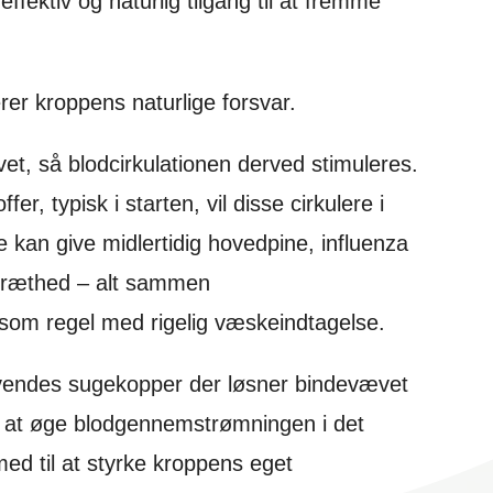
fektiv og naturlig tilgang til at fremme
er kroppens naturlige forsvar.
t, så blodcirkulationen derved stimuleres.
r, typisk i starten, vil disse cirkulere i
te kan give midlertidig hovedpine, influenza
 træthed – alt sammen
om regel med rigelig væskeindtagelse.
vendes sugekopper der løsner bindevævet
 at øge blodgennemstrømningen i det
d til at styrke kroppens eget