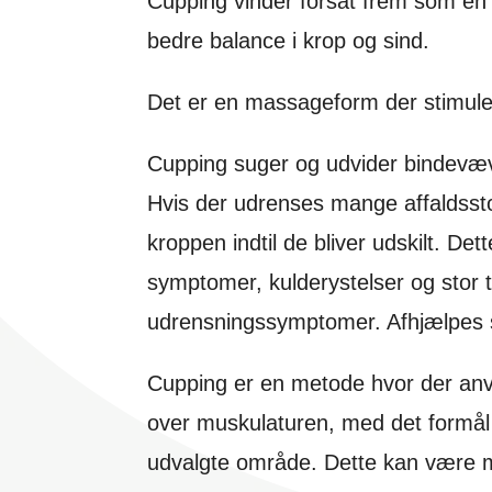
Cupping vinder forsat frem som en ef
bedre balance i krop og sind.
Det er en massageform der stimuler
Cupping suger og udvider bindevæve
Hvis der udrenses mange affaldsstoffe
kroppen indtil de bliver udskilt. Det
symptomer, kulderystelser og stor
udrensningssymptomer. Afhjælpes s
Cupping er en metode hvor der an
over muskulaturen, med det formål
udvalgte område. Dette kan være me