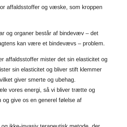
for affaldsstoffer og væske, som kroppen
ar og organer består af bindevæv – det
agtens kan være et bindevævs – problem.
affaldsstoffer mister det sin elasticitet og
ter sin elasticitet og bliver stift klemmer
vilket giver smerte og ubehag.
le vores energi, så vi bliver trætte og
 og give os en generel følelse af
og ikke-invasiv terapeutisk metode, der